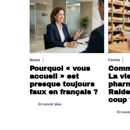
News
4 août 2026
Forme
7 a
Pourquoi « vous
Comme
accueil » est
La vi
presque toujours
phar
faux en français ?
Raide
coup 
En savoir plus
En savo