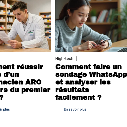
oût 2026
High-tech
31 juillet 2026
nt réussir
Comment faire un
e d’un
sondage WhatsAp
macien ARC
et analyser les
rs du premier
résultats
?
facilement ?
ir plus
En savoir plus