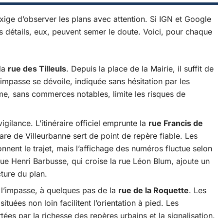
xige d’observer les plans avec attention. Si IGN et Google
s détails, eux, peuvent semer le doute. Voici, pour chaque
 la
rue des Tilleuls
. Depuis la place de la Mairie, il suffit de
l’impasse se dévoile, indiquée sans hésitation par les
e, sans commerces notables, limite les risques de
igilance. L’itinéraire officiel emprunte la
rue Francis de
gare de Villeurbanne sert de point de repère fiable. Les
ent le trajet, mais l’affichage des numéros fluctue selon
enue Henri Barbusse, qui croise la rue Léon Blum, ajoute un
ture du plan.
l’impasse, à quelques pas de la
rue de la Roquette
. Les
tuées non loin facilitent l’orientation à pied. Les
ées par la richesse des repères urbains et la signalisation.