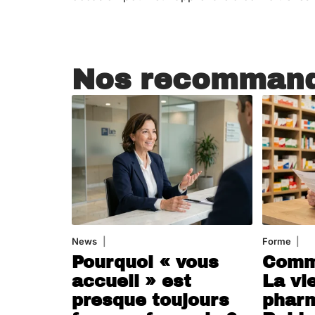
Nos recommand
News
4 août 2026
Forme
7 a
Pourquoi « vous
Comme
accueil » est
La vi
presque toujours
phar