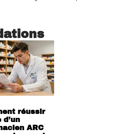
ations
oût 2026
nt réussir
e d’un
macien ARC