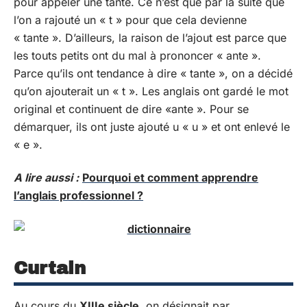
pour appeler une tante. Ce n’est que par la suite que
l’on a rajouté un « t » pour que cela devienne
« tante ». D’ailleurs, la raison de l’ajout est parce que
les touts petits ont du mal à prononcer « ante ».
Parce qu’ils ont tendance à dire « tante », on a décidé
qu’on ajouterait un « t ». Les anglais ont gardé le mot
original et continuent de dire «ante ». Pour se
démarquer, ils ont juste ajouté u « u » et ont enlevé le
« e ».
A lire aussi :
Pourquoi et comment apprendre
l’anglais professionnel ?
Curtain
Au cours du
XIIIe siècle
,
on désignait par