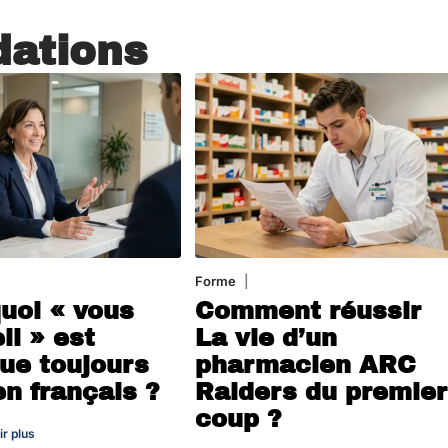
ations
oût 2026
Forme
7 août 2026
uoi « vous
Comment réussir
il » est
La vie d’un
ue toujours
pharmacien ARC
en français ?
Raiders du premier
coup ?
ir plus