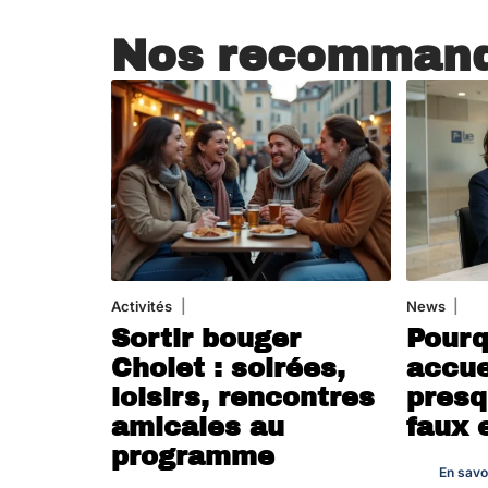
Nos recommand
Activités
1 août 2026
News
4 a
Sortir bouger
Pourq
Cholet : soirées,
accue
loisirs, rencontres
presq
amicales au
faux 
programme
En savo